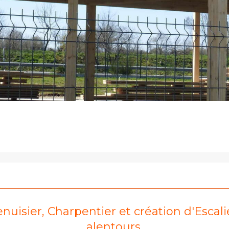
isier, Charpentier et création d'Escalie
alentours.