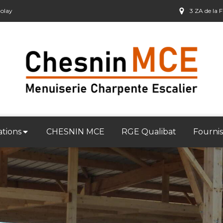
olay
3 ZA de la 
ations
CHESNIN MCE
RGE Qualibat
Fournis