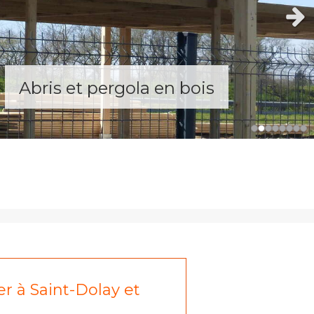
Slid
Charpente
r à Saint-Dolay et