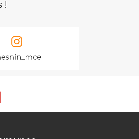
 !
hesnin_mce