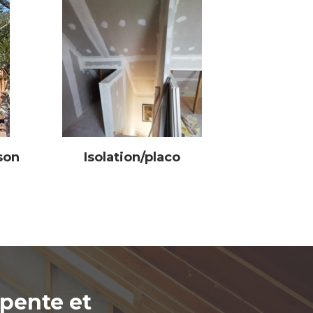
son
Isolation/placo
rpente et