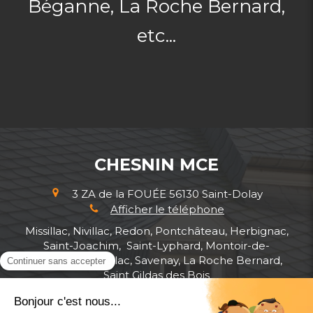
Béganne, La Roche Bernard,
etc...
CHESNIN MCE
3 ZA de la FOUÉE
56130
Saint-Dolay
Afficher le téléphone
Missillac, Nivillac, Redon, Pontchâteau, Herbignac,
Saint-Joachim, Saint-Lyphard, Montoir-de-
Bretagne, Muzillac, Savenay, La Roche Bernard,
Saint Gildas des Bois
Plan du site