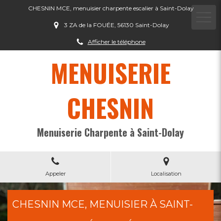
CHESNIN MCE, menuisier charpente escalier à Saint-Dolay
3 ZA de la FOUÉE, 56130 Saint-Dolay
Afficher le téléphone
MENUISERIE
CHESNIN
Menuiserie Charpente à Saint-Dolay
Appeler
Localisation
CHESNIN MCE, MENUISIER À SAINT-