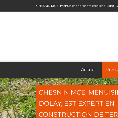
CHESNIN MCE, menuisier charpente escalier à Saint-D
Accueil
Prest
CHESNIN MCE, MENUISIE
DOLAY, EST EXPERT EN
CONSTRUCTION DE TER