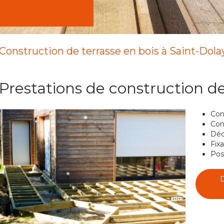
Construction de terrasse en bois à Saint-Dolay
Prestations de construction de
Cons
Con
Déc
Fix
Pos
D