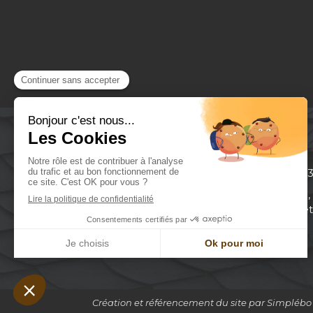
Missillac, Nivil
Bret
Création et référencement du site par Simplébo