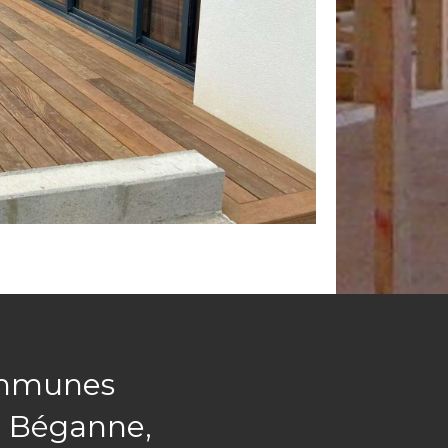
ommunes
c, Béganne,