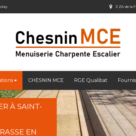
olay
3 ZA de la 
ations
CHESNIN MCE
RGE Qualibat
Fournis
R À SAINT-
RASSE EN