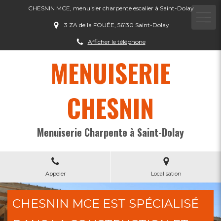
CHESNIN MCE, menuisier charpente escalier à Saint-Dolay
3 ZA de la FOUÉE, 56130 Saint-Dolay
Afficher le téléphone
MENUISERIE
CHESNIN
Menuiserie Charpente à Saint-Dolay
Appeler
Localisation
CHESNIN MCE EST SPÉCIALISÉ