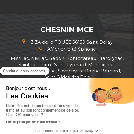
CHESNIN MCE
3 ZA de la FOUÉE
56130
Saint-Dolay
Afficher le téléphone
Missillac, Nivillac, Redon, Pontchâteau, Herbignac,
Saint-Joachim, Saint-Lyphard, Montoir-de-
Bretagne, Muzillac, Savenay, La Roche Bernard,
Saint Gildas des Bois
Plan du site
Mentions légales
©2019 CHESNIN MCE - Menuiserie Charpente
Escaliers
Création et référencement du site par Simplébo